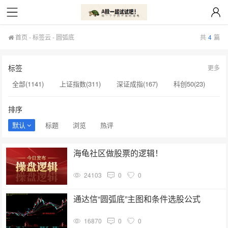
首页
-
标签云
- 圆弧底
共
4
篇
标签
更多
全部(1141)
上证指数(311)
深证成指(167)
科创50(23)
贵州茅台(20)
创业板(17)
创业板指(15)
科创综指(14)
排序
macd(12)
创新药(11)
寒武纪(10)
圆弧底(3)
默认
标题
浏览
热评
全A指数(3)
全A等权(3)
明微电子(3)
五粮液(3)
海龟社区做股票的逻辑！
招商公路(3)
北证50(3)
龙蟠科技(3)
天和磁材(3)
24103
0
0
杭钢股份(3)
光线传媒(3)
通达信“圆弧底”主图和条件选股公式
16870
0
0