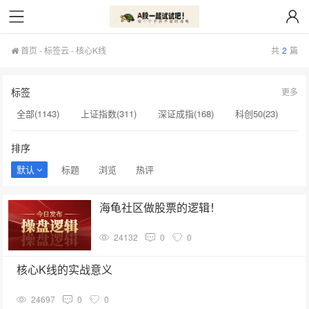
首页
-
标签云
- 核心K线
共
2
篇
标签
更多
全部(1143)
上证指数(311)
深证成指(168)
科创50(23)
贵州茅台(20)
创业板(17)
创业板指(15)
科创综指(14)
排序
macd(12)
创新药(11)
寒武纪(10)
核心K线(1)
默认
标题
浏览
热评
西安奕材(1)
佳缘科技(1)
中国科传(1)
海力士(1)
海龟社区做股票的逻辑！
海兴电力(1)
中国科转(1)
倍益康(1)
亚翔集成(1)
24132
0
0
可转债(1)
国新健康(1)
核心K线的实战意义
24697
0
0