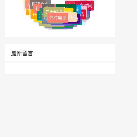
九转序列
富士康
变盘日
十面埋伏
反抽
上涨5浪
李佳琦
M型头
宏英智能
上升楔形
西藏天路
云南城投
万科
鹏翎股份
迪生力
北特科技
通威股份
苹果
美债
景峰医药
科华数据
国债
雷科防务
养老金
保利发展
天安新材
伟时电子
缺口
达华智能
基金
twitter
洪都航空
地产
比亚迪
南兴股份
中海地产
VPN
美联储
华润置地
芯片
招商蛇口
YouTube
公募基金
翻墙
华为
单阳不破
油管
涨停板
美元
欧菲光
立讯精密
基民
深证成指
假突破
过左峰
最新留言