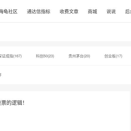
海龟社区
通达信指标
收费文章
商城
说说
后
深证成指(167)
科创50(23)
贵州茅台(20)
创业板(17)
10)
顶背离(9)
涨停板(9)
半导体(8)
药明康德(8
评
价(6)
证券(6)
底背离(6)
股票的逻辑！