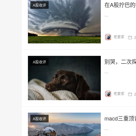
在A股拧巴
A股收评
…
老姜家
别哭，二次
A股收评
…
老姜家
macd三重
A股收评
…