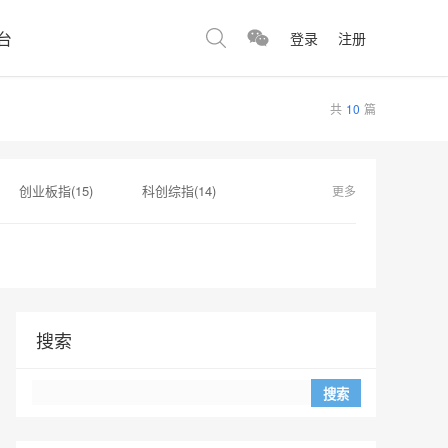
台
登录
注册
共
10
篇
创业板指(15)
科创综指(14)
更多
)
下跌5浪(8)
昭衍新药(7)
搜索
Search