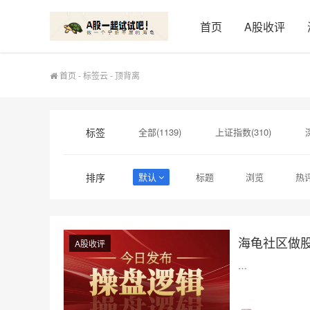
首页
A股收评
首页
-
标签云
- 顶背离
标签
全部(1139)
上证指数(310)
macd(12)
创新药(11)
寒武纪(
排序
默认
标题
浏览
热
长春高新(6)
微盘股(6)
平均股
海龟社区做
A股收评
…