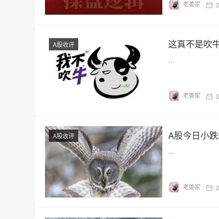
老姜家
这真不是吹
A股收评
…
老姜家
A股今日小跌
A股收评
…
老姜家