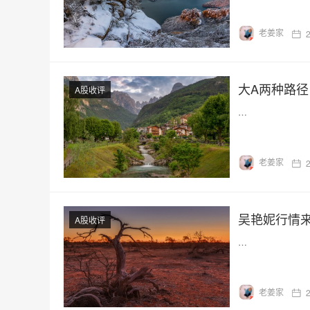
老姜家
大A两种路
A股收评
…
老姜家
吴艳妮行情
A股收评
…
老姜家