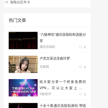
10
海龟社区年卡
热门文章
“六脉神剑”通达信指标和选股分
享
通达信指标
0
卢克文采访凉森玲梦
互联网
0
给大家分享一个终身免费的
VPN，可以让大家上油管
A股收评
（YouTube）看视频，去twitter
0
反讽润人
十全十美通达信指标源码 带钱