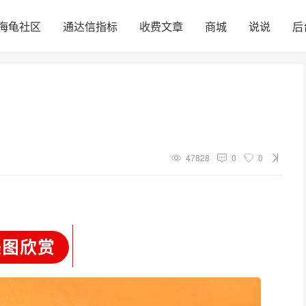
海龟社区
通达信指标
收费文章
商城
说说
后
47828
0
0
美图欣赏