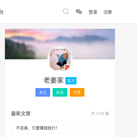
台
登录
注册
老姜家
官方
关注
私信
打赏
最新文章
共 1145 篇
不完美，只要赚钱就行！