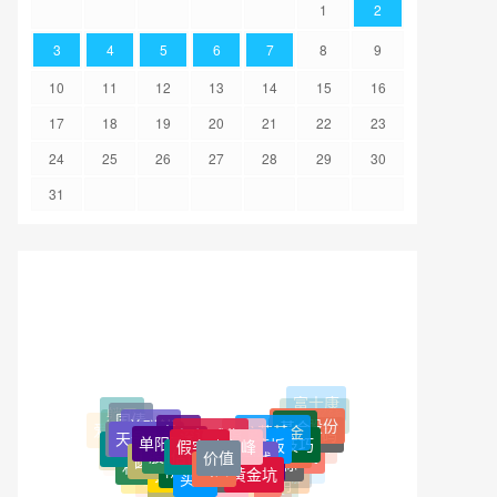
1
2
3
4
5
6
7
8
9
10
11
12
13
14
15
16
17
18
19
20
21
22
23
24
25
26
27
28
29
30
31
躺平
丰华股份
天量不破
核心K线
实战技巧
底背离
价值
贬值
估值
君逸数码
时间线
股价
庄家
爱博医疗
出口
赚钱
东方雨虹
圆弧底
阴天量
一带一路
下跌5浪
贝泰妮
指标
吊颈线
中泰证券
黄金坑
买点
投资
和顺石油
林园
麦捷科技
融券
指哪打哪
KDJ
阳包阴
和元生物
联建光电
姜氏变盘时间
macd
中概基金
哈尔斯
天量
硕贝德
回马枪
上海沪工
头肩底
老虎口
佛山照明
顶背离
W型底
日久光电
锦鸡股份
鳄鱼嘴
逃顶
云煤能源