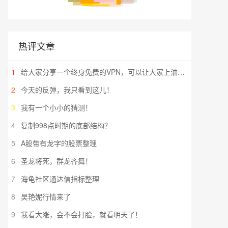
热评文章
1
给大家分享一个终身免费的VPN，可以让大家上油管（YouTube）看视频，去twitter反讽润人
2
今天的反弹，我只看到这儿！
3
我有一个小小的猜测！
4
复制998点时期的底部结构？
5
A股带有龙字的股票整理
6
圣龙将死，群龙齐舞！
7
海龟社区通达信指标整理
8
吴艳妮行情来了
9
我看大涨，会不会打脸，就看明天了！