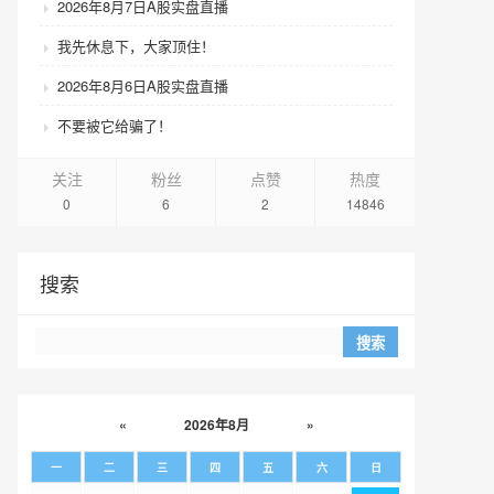
2026年8月7日A股实盘直播
我先休息下，大家顶住！
2026年8月6日A股实盘直播
不要被它给骗了！
关注
粉丝
点赞
热度
0
6
2
14846
搜索
Search
«
2026年8月
»
一
二
三
四
五
六
日