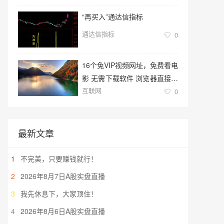
“再买入”通达信指标
通达信指标
0
16个免VIP视频网址，免费看电
影 无需下载软件 浏览器直接观
互联网
看
0
最新文章
1
不完美，只要赚钱就行！
2
2026年8月7日A股实盘直播
3
我先休息下，大家顶住！
4
2026年8月6日A股实盘直播