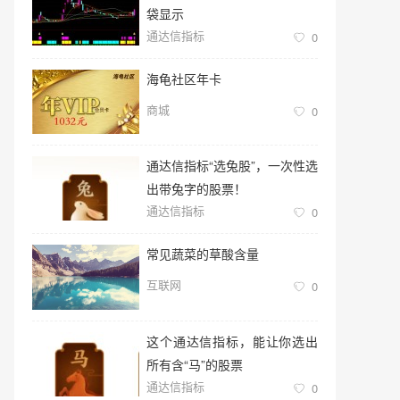
袋显示
通达信指标
0
海龟社区年卡
商城
0
通达信指标“选兔股”，一次性选
出带兔字的股票！
通达信指标
0
常见蔬菜的草酸含量
互联网
0
这个通达信指标，能让你选出
所有含“马”的股票
通达信指标
0